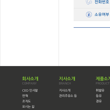
전화번호
소유여부
회사소개
지사소개
제품소
COMPANY
BRANCH
PRODUCT
CEO 인사말
지사소개
휘발유
연혁
관리주유소 등
등유
조직도
경유
오시는 길