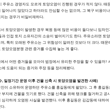
미 주유소 경영자도 모르게 토양오염이 진행된 경우가 적지 않다
.
때문
 일어나지 않았다고 하더라도 안심할 수는 없으며
,
그 복구 비용이나
어지는 경우가 비일비재하다
.
서 토양오염이 발생한 경우 복원 등에 많은 비용이 들다보니 임차인
들과 인접 토지 소유자간의 소송이 벌어지기도 한다
.
주유소라면 토양
으며
,
특히 오래된 주유소는 그 위험성이 알려진 것보다 더 크다
.
때문
 토양오염분쟁 관련 증거를 수집해 놓는 게 좋다
.
에서 어떤 증거들을 모아야 법정에서 유리한 주장을 할 수 있을까
?
소에 도움이 되는 증거와 주장 등을 정리해봤다
.
수
,
일정기간 운영 이후 건물 신축 시 토양오염을 발견한 사례
]
본인이 소유하여 운영하던 주유소를 홍길동에게 팔았다
.
그 후 홍길동
 부지에 건물을 짓기로 했다
.
건물 신축을 위해 탱크를 철거하고 공
이 심각하게 오염된 사실을 발견했다
.
이후 홍길동은 김갑동에 대하여
했다
.