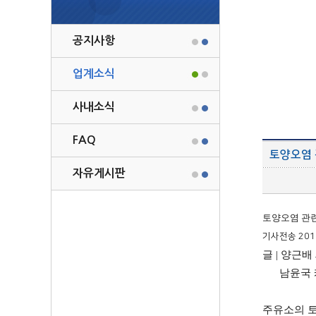
공지사항
업계소식
사내소식
FAQ
토양오염 
자유게시판
토양오염 관련
기사전송
201
글
|
양근배
남윤국 케
주유소의 