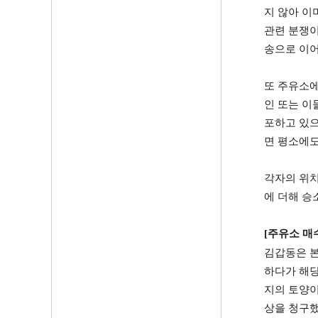
지 않아 이
관련 분쟁이
송으로 이
또 주유소에
인 또는 이
포하고 있
면 평소에도
각자의 위치
에 더해 승
[
주유소 매
김갑동은 
하다가 해당
지의 토양
상을 청구