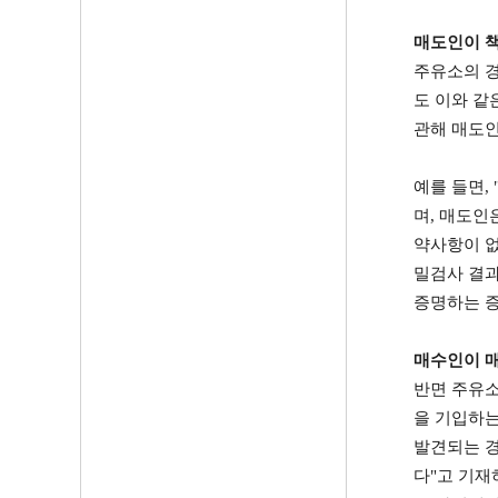
매도인이 책
주유소의 
도 이와 같
관해 매도인
예를 들면
, 
며
,
매도인은
약사항이 없
밀검사 결과
증명하는 증
매수인이 
반면 주유소
을 기입하는
발견되는 경
다
"
고 기