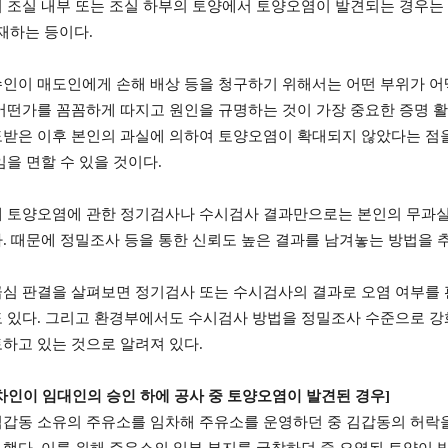
 조실 내부 또는 조실 하부의 토양에서 토양오염이 발견되는 경우는
재하는 등이다
.
인이 매도인에게 손해 배상 등을 청구하기 위해서는 어떤 부위가 
어떤가를 꼼꼼하게 따지고 원인을 규명하는 것이 가장 중요한 증명 
받은 이후 본인의 과실에 의하여 토양오염이 확대되지 않았다는 점을
임을 면할 수 있을 것이다
.
에 토양오염에 관한 정기검사나 수시검사 결과만으로는 본인의 무과실
다
.
때문에 정밀조사 등을 통한 신뢰도 높은 결과를 남겨놓는 방법을 
심 판결을 살펴보면 정기검사 또는 수시검사의 결과로 오염 여부를 
 있다
.
그리고 환경부에서도 수시검사 방법을 정밀조사 수준으로 강
하고 있는 것으로 알려져 있다
.
차인이 임대인의 승인 하에 공사 중 토양오염이 발견된 경우
]
갑동 소유의 주유소를 임차해 주유소를 운영하던 중 김갑동의 허락을