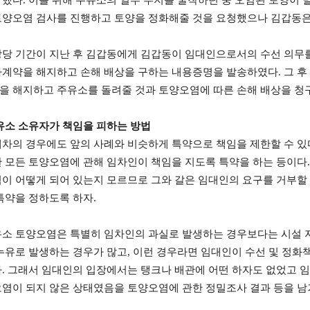
 했다
.
이를 위해 주유소의 일부 부지를 굴착하던 중 오염된 토양이 
토양오염 검사를 진행하고 토양을 정화해줄 것을 요청했으나 김갑동은
당 기간이 지난 후 김갑동에게 김갑동이 임대인으로서의 수선 의무를
차계약을 해지하고 손해 배상을 구하는 내용증명을 발송하였다
.
그 후
을 해지하고 주유소를 돌려줄 것과 토양오염에 따른 손해 배상을 
유소 소유자가 책임을 피하는 방법
차의 경우에도 앞의 사례와 비슷하게 특약으로 책임을 제한할 수 있
 모든 토양오염에 관해 임차인이 책임을 지도록 특약을 하는 등이다
이 어떻게 되어 있는지 모르므로 그와 갈은 임대인의 요구를 거부할
특약을 정하도록 하자
.
소 토양오염은 특별히 임차인의 과실로 발생하는 경우보다는 시설 
누유로 발생하는 경우가 많고
,
이런 경우라면 임대인이 수선 및 정화책
다
.
그래서 임대인의 입장에서는 탱크나 배관에 어떤 하자도 없었고 임
염이 되지 않은 상태였음을 토양오염에 관한 정밀조사 결과 등을 