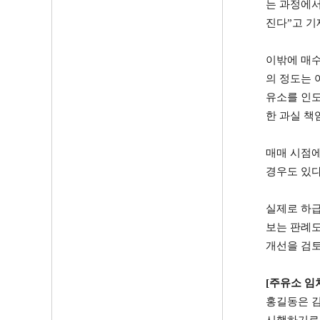
는 과정에서
진다
”
고 기
이밖에 매수
의 정도는 
유소를 인도
한 과실 책
매매 시점
경우도 있
실제로 하급
보는 판례도
개선을 검토
[
주유소 임
홍길동은 김